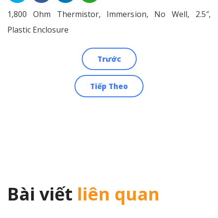
1,800 Ohm Thermistor, Immersion, No Well, 2.5″,
Plastic Enclosure
Trước
Điều
Tiếp Theo
hướng
bài
viết
Bài viết
liên quan