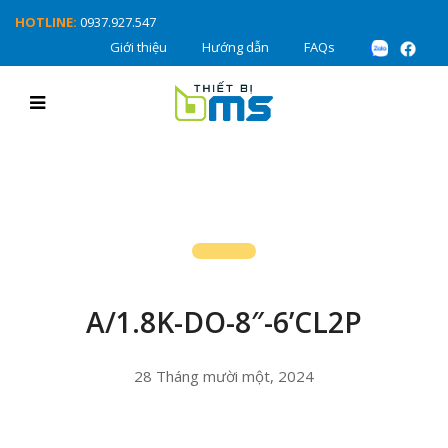
HOTLINE:
0937.927.547
Giới thiệu
Hướng dẫn
FAQs
A/1.8K-DO-8″-6’CL2P
28 Tháng mười một, 2024