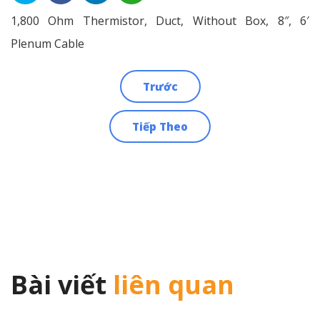
1,800 Ohm Thermistor, Duct, Without Box, 8″, 6′
Plenum Cable
Trước
Điều
Tiếp Theo
hướng
bài
viết
Bài viết
liên quan