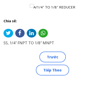
Chia sẽ:
SS, 1/4″ FNPT TO 1/8″ MNPT
Trước
Điều
Tiếp Theo
hướng
bài
viết