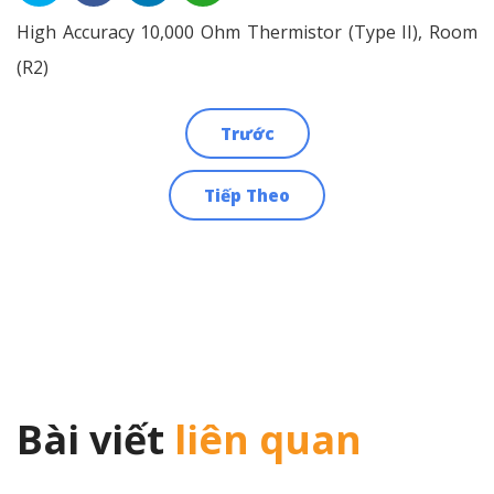
High Accuracy 10,000 Ohm Thermistor (Type II), Room
(R2)
Trước
Điều
Tiếp Theo
hướng
bài
viết
Bài viết
liên quan