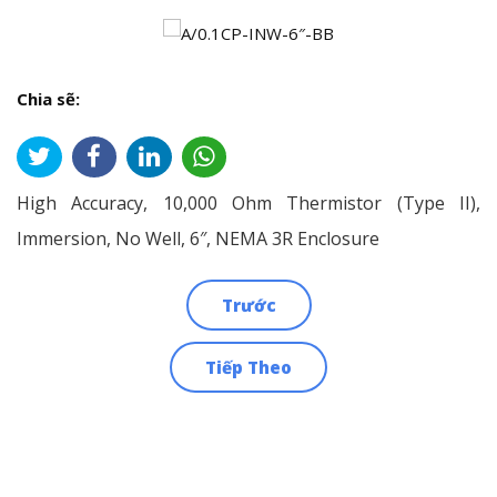
Chia sẽ:
High Accuracy, 10,000 Ohm Thermistor (Type II),
Immersion, No Well, 6″, NEMA 3R Enclosure
Trước
Điều
Tiếp Theo
hướng
bài
viết