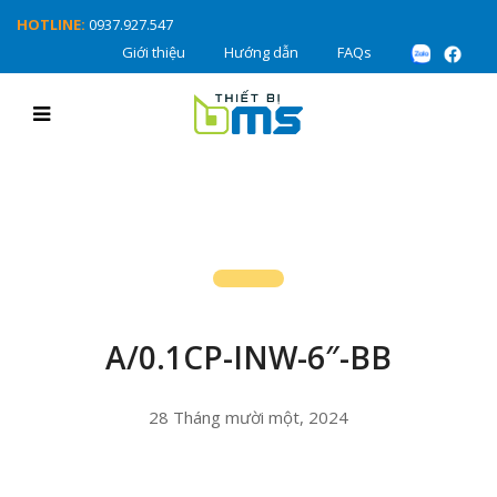
HOTLINE:
0937.927.547
Giới thiệu
Hướng dẫn
FAQs
A/0.1CP-INW-6″-BB
28 Tháng mười một, 2024