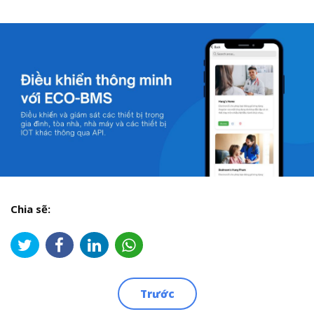
Chia sẽ:
Trước
Điều